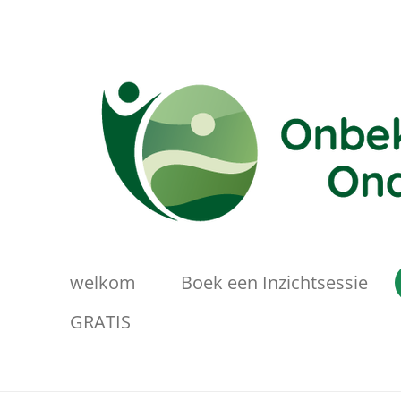
Ga
direct
naar
de
hoofdinhoud
welkom
Boek een Inzichtsessie
GRATIS