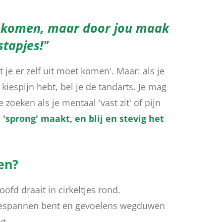
 te komen, maar door jou maak
stapjes!"
 je er zelf uit moet komen'. Maar: als je
je kiespijn hebt, bel je de tandarts. Je mag
zoeken als je mentaal 'vast zit' of pijn
n 'sprong' maakt, en blij en stevig het
en?
ofd draait in cirkeltjes rond.
 gespannen bent en gevoelens wegduwen
kt.