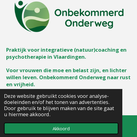
Praktijk voor integratieve (natuur)coaching en
psychotherapie in Vlaardingen.
Voor vrouwen die moe en belast zijn, en lichter
willen leven. Onbekommerd Onderweg naar rust
en vrijheid.
© 2022 - 2026 Onbekommerd Onderweg
Deze website gebruikt cookies voor analyse-
Powered by
JouwWeb
doeleinden en/of het tonen van advertenties.
Door gebruik te blijven maken van de site gaat
u hiermee akkoord.
Akkoord
E-mailadres
Kaart
Instagram