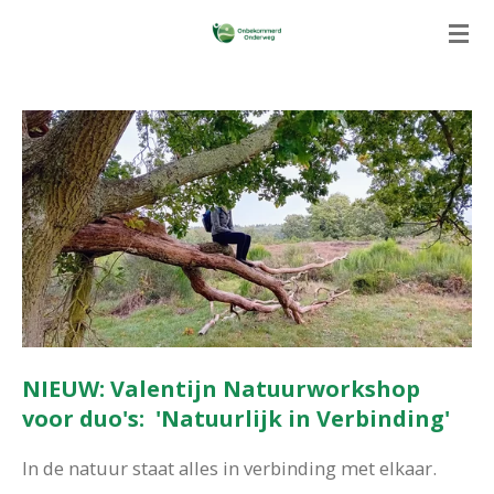
Ga
direct
naar
de
hoofdinhoud
NIEUW: Valentijn Natuurworkshop
voor duo's:
'Natuurlijk in Verbinding'
In de natuur staat alles in verbinding met elkaar.