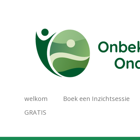
Ga
direct
naar
de
hoofdinhoud
welkom
Boek een Inzichtsessie
GRATIS